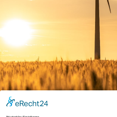
ENERCON
Alterric
AW Managem