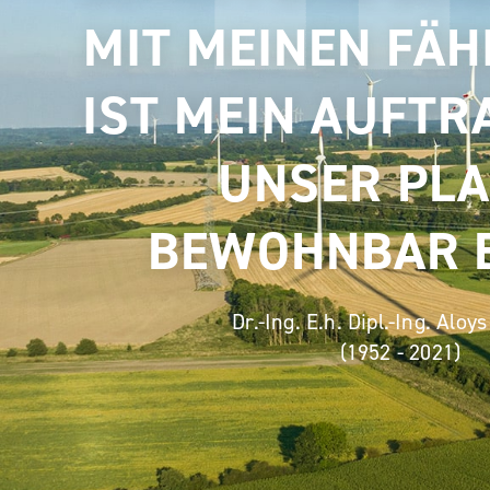
MIT MEINEN FÄH
IST MEIN AUFTR
UNSER PL
BEWOHNBAR B
Dr.-Ing. E.h. Dipl.-Ing. Alo
(1952 - 2021)