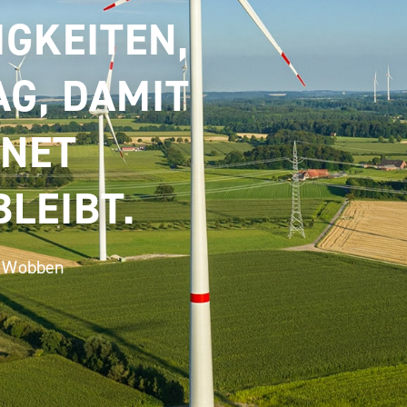
IGKEITEN,
AG, DAMIT
ANET
LEIBT.
ys Wobben